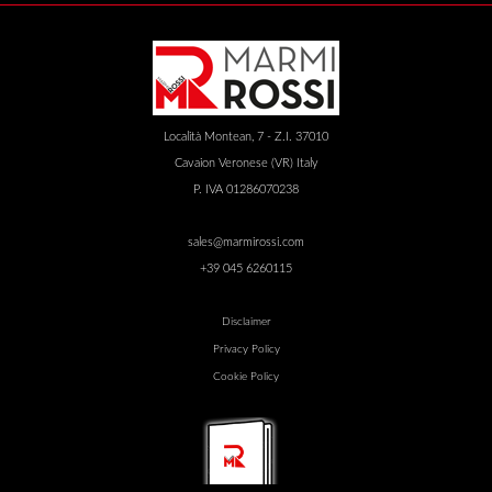
Località Montean, 7 - Z.I. 37010
Cavaion Veronese (VR) Italy
P. IVA 01286070238
sales@marmirossi.com
+39 045 6260115
Disclaimer
Privacy Policy
Cookie Policy