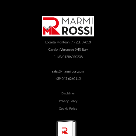
Località Montean, 7 - Z.I. 37010
Cavaion Veronese (VR) Italy
P. IVA 01286070238
sales@marmirossi.com
+39 045 6260115
Disclaimer
Privacy Policy
Cookie Policy