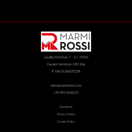
Località Montean, 7 - Z.I. 37010
Cavaion Veronese (VR) Italy
P. IVA 01286070238
sales@marmirossi.com
+39 045 6260115
Disclaimer
Privacy Policy
Cookie Policy