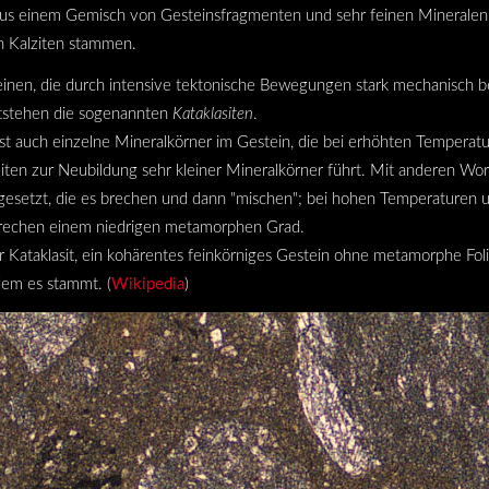
er aus einem Gemisch von Gesteinsfragmenten und sehr feinen Mineralen
en Kalziten stammen.
einen, die durch intensive tektonische Bewegungen stark mechanisch b
ntstehen die sogenannten
Kataklasiten
.
t auch einzelne Mineralkörner im Gestein, die bei erhöhten Temperatur
eiten zur Neubildung sehr kleiner Mineralkörner führt.
Mit anderen Wort
usgesetzt, die es brechen und dann "mischen"; bei hohen Temperaturen
rechen einem niedrigen metamorphen Grad.
r Kataklasit, ein kohärentes feinkörniges Gestein ohne metamorphe Foli
dem es stammt. (
Wikipedia
)