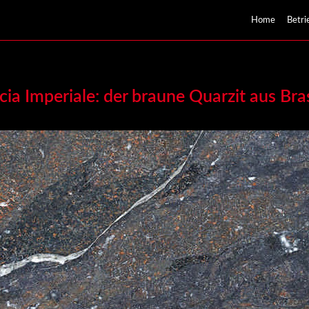
Home
Betri
cia Imperiale: der braune Quarzit aus Bras