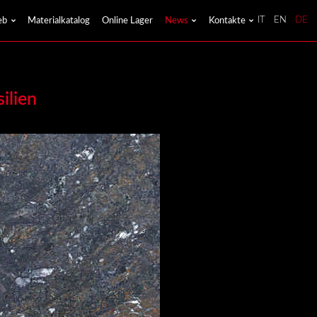
eb
Materialkatalog
Online Lager
News
Kontakte
IT
EN
DE
ilien