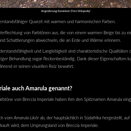
Vergrößerung Kataklasit (Foto Wikipedia)
iderstandsfähiger Quarzit mit warmen und harmonischen Farben.
 Verflechtung von Farbtönen aus, die von einem warmen Beige bis zu e
 und Schattierungen abwechseln, die an Erde und Wärme erinnern.
erstandsfähigkeit und Langlebigkeit sind charakteristische Qualitäten d
chtiger Behandlung sogar fleckenbeständig. Dank dieser Eigenschaften 
ährend er seinen visuellen Reiz bewahrt.
iale auch Amarula genannt?
Farbtöne von Breccia Imperiale haben ihm den Spitznamen Amarula eing
lich vom
Amarula-Likör
ab, der hauptsächlich in Südafrika hergestellt, a
erkauft wird, dem Ursprungsland von Breccia Imperiale.