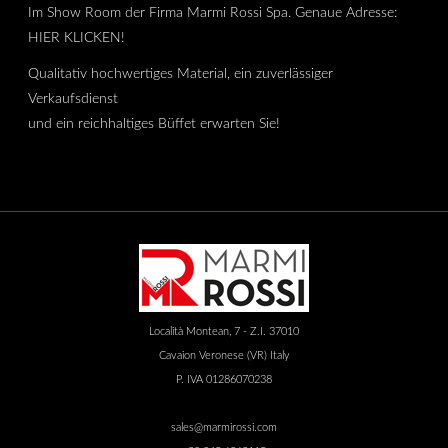
Im Show Room der Firma Marmi Rossi Spa. Genaue Adresse:
HIER KLICKEN!
Qualitativ hochwertiges Material, ein zuverlässiger
Verkaufsdienst
und ein reichhaltiges Büffet erwarten Sie!
Località Montean, 7 - Z.I. 37010
Cavaion Veronese (VR) Italy
P. IVA 01286070238
sales@marmirossi.com