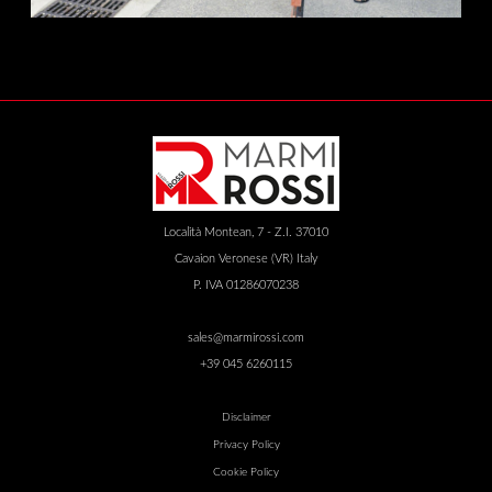
Località Montean, 7 - Z.I. 37010
Cavaion Veronese (VR) Italy
P. IVA 01286070238
sales@marmirossi.com
+39 045 6260115
Disclaimer
Privacy Policy
Cookie Policy