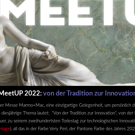
MeetUP 2022:
von der Tradition zur Innovatio
der Messe Marmo+Mac, eine einzigartige Gelegenheit, um persönlich
s diesjährige Thema lautet: "Von der Tradition zur Innovation", von 
auer, zu seinem zweihundertsten Todestag zur technologischen Innovati
nlage
), all das in der Farbe Very Peri, der Pantone Farbe des Jahres 20