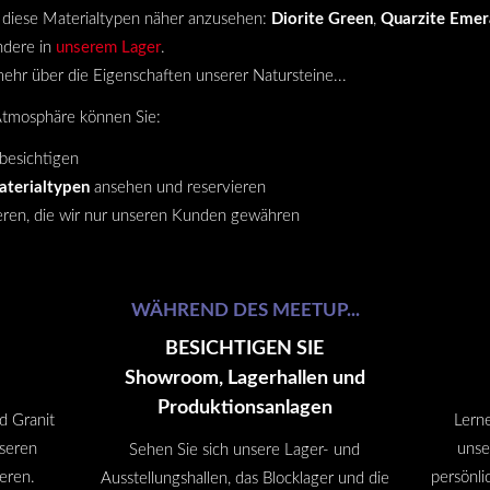
h diese Materialtypen näher anzusehen:
Diorite Green
,
Quarzite Emer
ndere in
unserem Lager
.
ehr über die Eigenschaften unserer Natursteine...
Atmosphäre können Sie:
besichtigen
aterialtypen
ansehen und reservieren
ieren, die wir nur unseren Kunden gewähren
WÄHREND DES MEETUP...
BESICHTIGEN SIE
Showroom, Lagerhallen und
Produktionsanlagen
d Granit
Lern
nseren
unse
Sehen Sie sich unsere Lager- und
eren.
persönli
Ausstellungshallen, das Blocklager und die