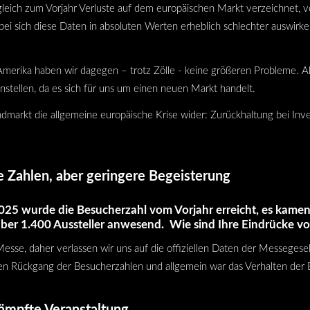
leich zum Vorjahr Verluste auf dem europäischen Markt verzeichnet, v
 sich diese Daten in absoluten Werten erheblich schlechter auswirken 
Amerika haben wir dagegen – trotz Zölle - keine größeren Probleme. Al
nstellen, da es sich für uns um einen neuen Markt handelt.
ndmarkt die allgemeine europäische Krise wider: Zurückhaltung bei Inve
 Zahlen, aber geringere Begeisterung
5 wurde die Besucherzahl vom Vorjahr erreicht, es kame
ber 1.400 Aussteller anwesend. Wie sind Ihre Eindrücke v
Messe, daher verlassen wir uns auf die offiziellen Daten der Messegesel
inen Rückgang der Besucherzahlen und allgemein war das Verhalten der
ämpfte Veranstaltung