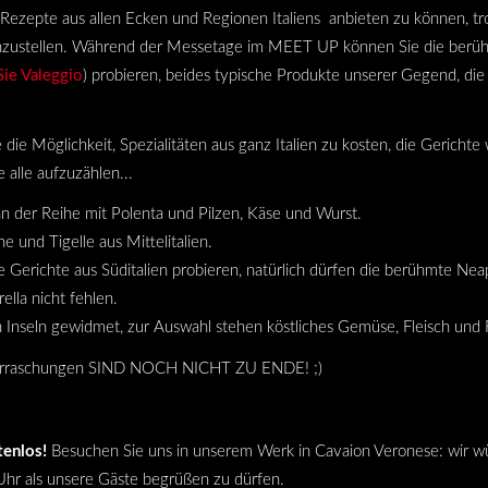
e Rezepte aus allen Ecken und Regionen Italiens anbieten zu können, tr
zustellen.
Während der Messetage im MEET UP können Sie die berü
ie Valeggio
) probieren, beides typische Produkte unserer Gegend, d
die Möglichkeit, Spezialitäten aus ganz Italien zu kosten, die Gericht
alle aufzuzählen...
 an der Reihe mit Polenta und Pilzen, Käse und Wurst.
e und Tigelle aus Mittelitalien.
 Gerichte aus Süditalien probieren, natürlich dürfen die berühmte Neap
lla nicht fehlen.
 Inseln gewidmet, zur Auswahl stehen köstliches Gemüse, Fleisch und F
berraschungen SIND NOCH NICHT ZU ENDE! ;)
enlos!
Besuchen Sie uns in unserem Werk in Cavaion Veronese: wir wü
hr als unsere Gäste begrüßen zu dürfen.