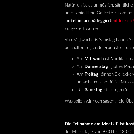
Natürlich ist es unmöglich, sämtlich
unterschiedliche Gerichte zusammen
Tortellini aus Valeggio
(
entdecken S
vorgestellt wurden
.
Von Mittwoch bis Samstag haben Sie 
beinhalten folgende Produkte – ohne 
Am
Mittwoch
ist Norditalien
Am
Donnerstag
gibt es Piadin
Am
Freitag
können Sie leckere
unnachahmliche Büffel Mozzare
Der
Samstag
ist den größeren
Was sollen wir noch sagen… die Ü
Die Teilnahme am MeetUP ist kost
der Messetage von 9.00 bis 18.00 U