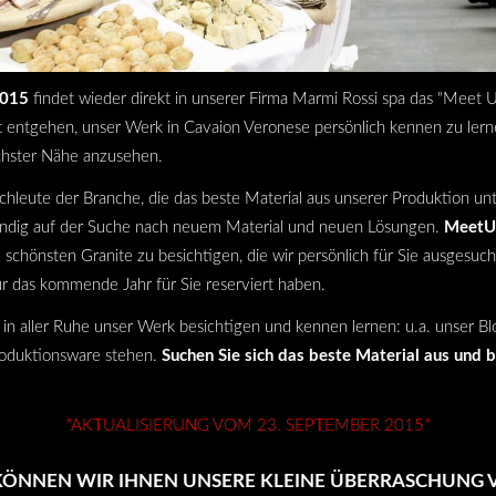
015
findet wieder direkt in unserer Firma Marmi Rossi spa das "Meet U
ht entgehen, unser Werk in Cavaion Veronese persönlich kennen zu le
ächster Nähe anzusehen.
e Fachleute der Branche, die das beste Material aus unserer Produktion 
ändig auf der Suche nach neuem Material und neuen Lösungen.
MeetU
e schönsten Granite zu besichtigen, die wir persönlich für Sie ausgesuc
ür das kommende Jahr für Sie reserviert haben
.
 aller Ruhe unser Werk besichtigen und kennen lernen: u.a. unser Blo
oduktionsware stehen.
Suchen Sie sich das beste Material aus und b
*AKTUALISIERUNG VOM 23. SEPTEMBER 2015*
KÖNNEN WIR IHNEN UNSERE KLEINE ÜBERRASCHUNG 