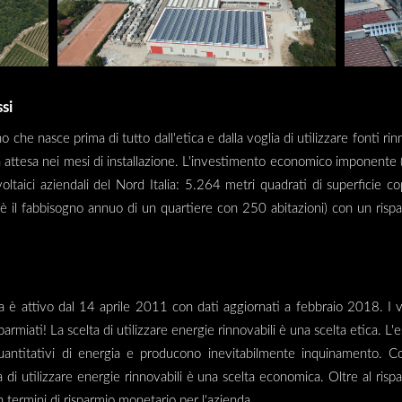
si
he nasce prima di tutto dall'etica e dalla voglia di utilizzare fonti rinn
nga attesa nei mesi di installazione. L'investimento economico imponente (
ltaici aziendali del Nord Italia: 5.264 metri quadrati di superficie co
il fabbisogno annuo di un quartiere con 250 abitazioni) con un rispa
a è attivo dal 14 aprile 2011 con dati aggiornati a febbraio 2018. I v
sparmiati! La scelta di utilizzare energie rinnovabili è una scelta etica. L'
quantitativi di energia e producono inevitabilmente inquinamento. Co
ntà di utilizzare energie rinnovabili è una scelta economica. Oltre al ri
 termini di risparmio monetario per l'azienda.