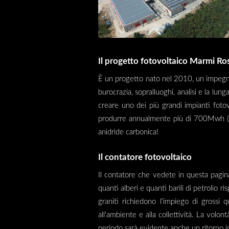
Il progetto fotovoltaico Marmi Ros
È un progetto nato nel 2010, un impegno c
burocrazia, sopralluoghi, analisi e la lu
creare uno dei più grandi impianti fotovo
produrre annualmente più di 700Mwh (è 
anidride carbonica!
Il contatore fotovoltaico
Il contatore che vedete in questa pagin
quanti alberi e quanti barili di petrolio ri
graniti richiedono l'impiego di grossi 
all'ambiente e alla collettività. La volo
periodo sarà evidente anche un ritorno in