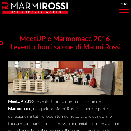
MeetUP e Marmomacc 2016:
l'evento fuori salone di Marmi Rossi
MeetUP
2016
, l'evento fuori salone
in occasione del
Marmomacc
, nel quale la Marmi Rossi spa apre le porte
dell'azienda a tutti gli operatori del settore, che desiderano
toccare con mano i nostri bellissimi e pregiati marmi e graniti e
avere l’occasione di conoscere di persona la nostra realtà