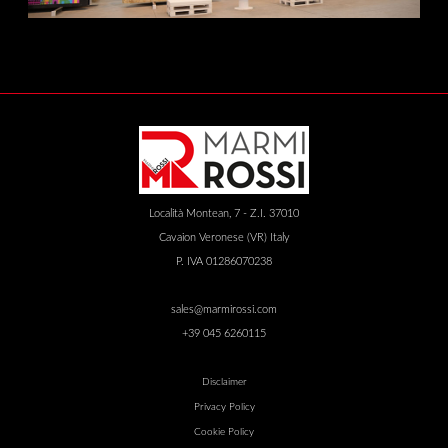
Località Montean, 7 - Z.I. 37010
Cavaion Veronese (VR) Italy
P. IVA 01286070238
sales@marmirossi.com
+39 045 6260115
Disclaimer
Privacy Policy
Cookie Policy