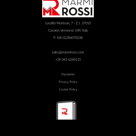
Località Montean, 7 - Z.I. 37010
Cavaion Veronese (VR) Italy
P. IVA 01286070238
sales@marmirossi.com
+39 045 6260115
Disclaimer
Privacy Policy
Cookie Policy