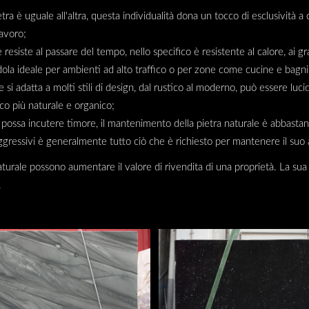
etra è uguale all'altra, questa individualità dona un tocco di esclusività a
lavoro;
le resiste al passare del tempo, nello specifico è resistente al calore, ai g
ola ideale per ambienti ad alto traffico o per zone come cucine e bagni
le si adatta a molti stili di design, dal rustico al moderno, può essere luc
cco più naturale e organico;
possa incutere timore, il mantenimento della pietra naturale è abbastanza
ggressivi è generalmente tutto ciò che è richiesto per mantenere il suo 
 naturale possono aumentare il valore di rivendita di una proprietà. La s
.