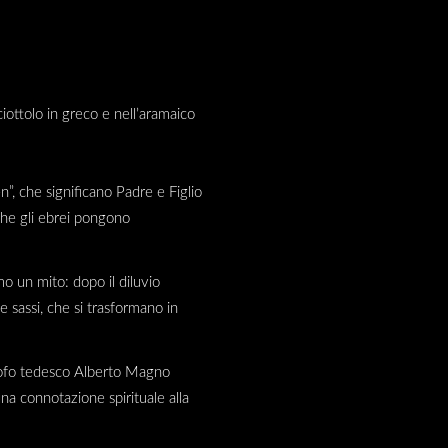
ciottolo in greco e nell’aramaico
en”, che significano Padre e Figlio
 che gli ebrei pongono
amo un mito: dopo il diluvio
e sassi, che si trasformano in
losofo tedesco Alberto Magno
na connotazione spirituale alla