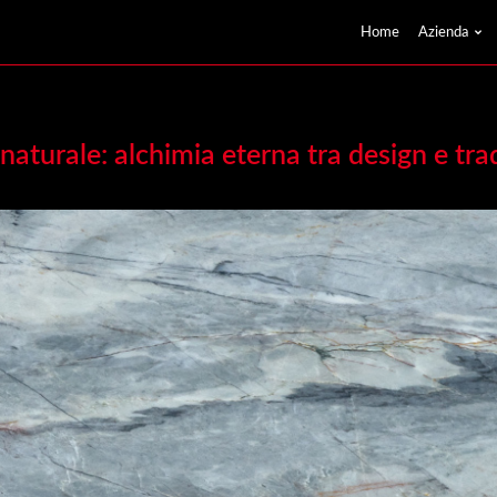
Home
Azienda
 naturale: alchimia eterna tra design e tra