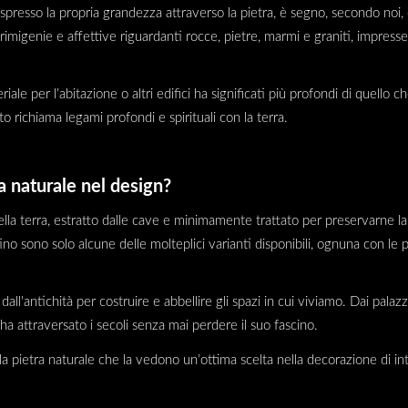
 espresso la propria grandezza attraverso la pietra, è segno, secondo noi
 primigenie e affettive riguardanti rocce, pietre, marmi e graniti, impr
.
riale per l’abitazione o altri edifici ha significati più profondi di quello
 richiama legami profondi e spirituali con la terra.
a naturale nel design?
ella terra, estratto dalle cave e minimamente trattato per preservarne l
rtino sono solo alcune delle molteplici varianti disponibili, ognuna con le
all'antichità per costruire e abbellire gli spazi in cui viviamo. Dai palazz
a attraversato i secoli senza mai perdere il suo fascino.
la pietra naturale che la vedono un’ottima scelta nella decorazione di int