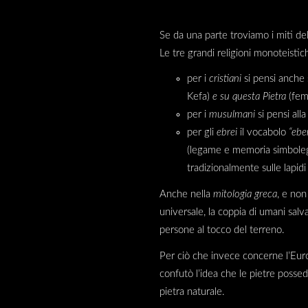
Se da una parte troviamo i miti dell
Le tre grandi religioni monoteisti
per i
cristiani
si pensi anche 
Kefa)
e su questa Pietra
(femm
per i
musulmani
si pensi all
per gli
ebrei
il vocabolo
“ebe
(legame e memoria simboleggi
tradizionalmente sulle lapidi
Anche nella
mitologia greca
, e non
universale, la coppia di umani salv
persone al tocco del terreno.
Per ciò che invece concerne l’Europ
confutò l’idea che le pietre posse
pietra naturale.