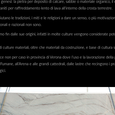
 genesi: la pietra per deposito di calcare, sabbie o materiale organico,
graniti per raffreddamento lento di lava all'interno della crosta terrestre.
iutano le tradizioni, i miti e le religioni a dare un senso, o più motivazion
nali e razionali non sono.
uomo fin dalle sue origini, infatti in molte culture vengono considerate po
 culture materiali, oltre che materiali da costruzione, e base di cultura s
e non per caso in provincia di Verona dove l’uso e la lavorazione della p
mane, all’Arena e alle grandi cattedrali, dalle lastre che recingono i prati
ici.