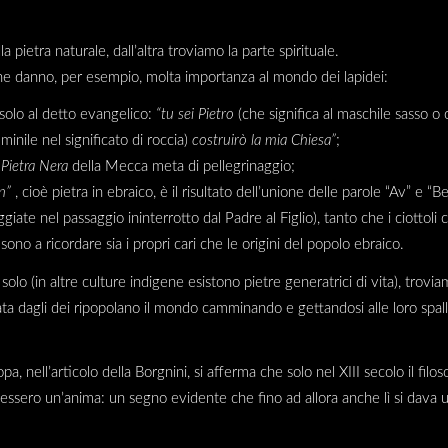
a pietra naturale, dall’altra troviamo la parte spirituale.
che danno, per esempio, molta importanza al mondo dei lapidei:
solo al detto evangelico:
“tu sei Pietro
(che significa al maschile sasso o 
inile nel significato di roccia)
costruirò la mia Chiesa”
;
a
Pietra Nera
della Mecca meta di pellegrinaggio;
n”
, cioè pietra in ebraico, è il risultato dell’unione delle parole “Av” e “B
ate nel passaggio ininterrotto dal Padre al Figlio), tanto che i ciottoli
 sono a ricordare sia i propri cari che le origini del popolo ebraico.
 solo (in altre culture indigene esistono pietre generatrici di vita), trovi
ata dagli dei ripopolano il mondo camminando e gettandosi alle loro spall
a, nell’articolo della Borgnini, si afferma che solo nel XIII secolo il fi
dessero un’anima: un segno evidente che fino ad allora anche lì si dava u