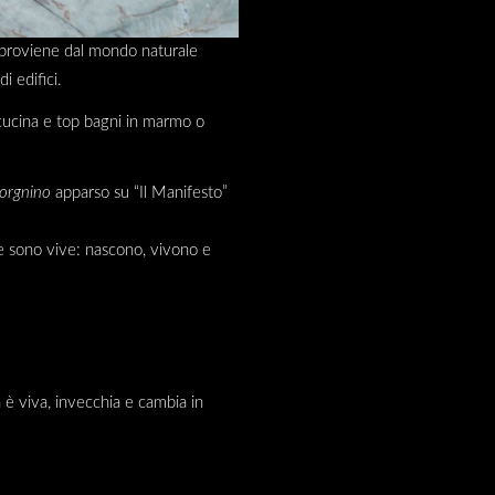
he proviene dal mondo naturale
i edifici.
 cucina e top bagni in marmo o
orgnino
apparso su “Il Manifesto”
re sono vive: nascono, vivono e
a è viva, invecchia e cambia in