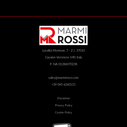
Località Montean, 7 - Z.I. 37010
Cavaion Veronese (VR) Italy
P. IVA 01286070238
sales@marmirossi.com
+39 045 6260115
Disclaimer
Privacy Policy
Cookie Policy