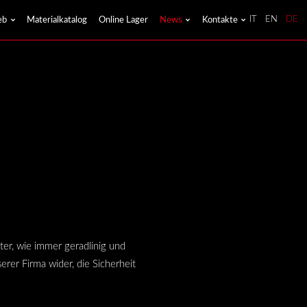
eb
Materialkatalog
Online Lager
News
Kontakte
IT
EN
DE
er, wie immer geradlinig und
erer Firma wider, die Sicherheit