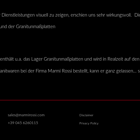
Dienstleistungen visuell zu zeigen, erschien uns sehr wirkungsvoll. Die
 und der Granitunmaßplatten
nthält u.a. das Lager Granitunmaßplatten und wird in Realzeit auf de
nitwaren bei der Firma Marmi Rossi bestellt, kann er ganz gelassen… 
sales@marmirossi.com
Disclaimer
+39 045 6260115
Privacy Policy
Cookie Policy