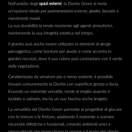
Nell'ambito degli
spazi esterni
, la Diorite Green si rivela
un'opzione ideale per
pavimentazioni esterne, gradini, facciate
e
rivestimenti murali
.
La sua durabilità la rende resistente agli agenti atmosferici,
mantenendo la sua integrità estetica nel tempo.
Il granito può anche essere utilizzato in elementi di
design
paesaggistico
, come bordure per aiuole o come accento in
giardini rocciosi, dove il suo colore può contrastare con il verde
della vegetazione.
Caratterizzata da venature più o meno evidenti, è possibile
trovare comunemente la Diorite con superficie grezza o liscia.
Essendo un materiale versatile, rende al meglio quando è
lucidato
o
satinato
, ma ha un suo fascino anche
levigato
.
La versatilità del Diorite Green permette ai progettisti di giocare
con le texture e le finiture, adattando il materiale a svariate
necessità stilistiche e funzionali, creando ambienti unici e
personalizzati che rispecchiano la visione e il gusto del cliente.