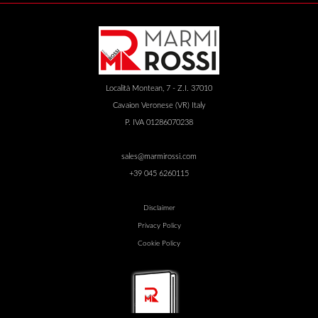
Località Montean, 7 - Z.I. 37010
Cavaion Veronese (VR) Italy
P. IVA 01286070238
sales@marmirossi.com
+39 045 6260115
Disclaimer
Privacy Policy
Cookie Policy