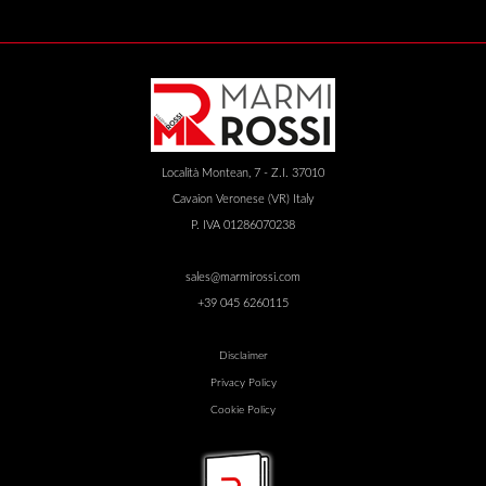
Località Montean, 7 - Z.I. 37010
Cavaion Veronese (VR) Italy
P. IVA 01286070238
sales@marmirossi.com
+39 045 6260115
Disclaimer
Privacy Policy
Cookie Policy