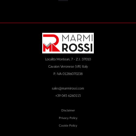
Località Montean, 7 - Z.I. 37010
Cavaion Veronese (VR) Italy
P. IVA 01286070238
sales@marmirossi.com
+39 045 6260115
Disclaimer
Privacy Policy
Cookie Policy